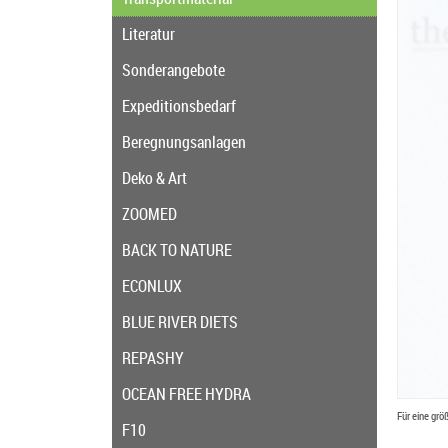
Literatur
Sonderangebote
Expeditionsbedarf
Beregnungsanlagen
Deko & Art
ZOOMED
BACK TO NATURE
ECONLUX
BLUE RIVER DIETS
REPASHY
OCEAN FREE HYDRA
Für eine grö
F10