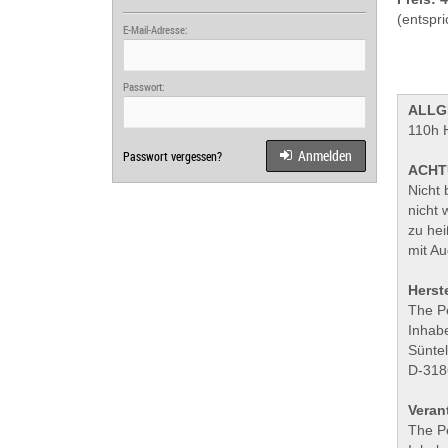
(entspri
E-Mail-Adresse:
Passwort:
ALLG
110h
Anmelden
Passwort vergessen?
ACHT
Nicht 
nicht 
zu hei
mit Au
Herste
The P
Inhabe
Sünte
D-318
Veran
The P