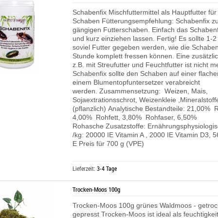
Schabenfix Mischfuttermittel als Hauptfutter für
Schaben Fütterungsempfehlung: Schabenfix zur
gängigen Futterschaben. Einfach das Schabenf
und kurz einziehen lassen. Fertig! Es sollte 1
soviel Futter gegeben werden, wie die Schaben
Stunde komplett fressen können. Eine zusätzli
z.B. mit Streufutter und Feuchtfutter ist nicht m
Schabenfix sollte den Schaben auf einer flache
einem Blumentopfuntersetzer verabreicht
werden. Zusammensetzung: Weizen, Mais,
Sojaextrationsschrot, Weizenkleie ,Mineralstoff
(pflanzlich) Analytische Bestandteile: 21,00% 
4,00% Rohfett, 3,80% Rohfaser, 6,50%
Rohasche Zusatzstoffe: Ernährungsphysiologis
/kg: 20000 IE Vitamin A , 2000 IE Vitamin D3, 
E Preis für 700 g (VPE)
Lieferzeit:
3-4 Tage
Trocken-Moos 100g
Trocken-Moos 100g grünes Waldmoos - getroc
gepresst Trocken-Moos ist ideal als feuchtigke