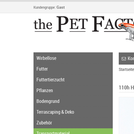
Kundengruppe:
Gast
Wirbellose
Kon
Futter
Startseite
Futtertierzucht
110h H
Pflanzen
Bodengrund
Terrascaping & Deko
Zubehör
Transportmaterial