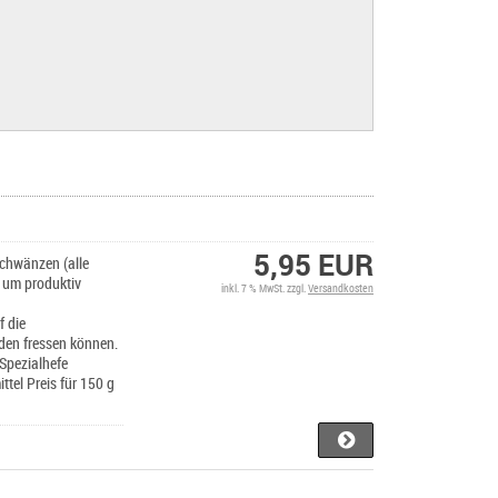
5,95 EUR
schwänzen (alle
e, um produktiv
inkl. 7 % MwSt. zzgl.
Versandkosten
f die
nden fressen können.
 Spezialhefe
ttel Preis für 150 g