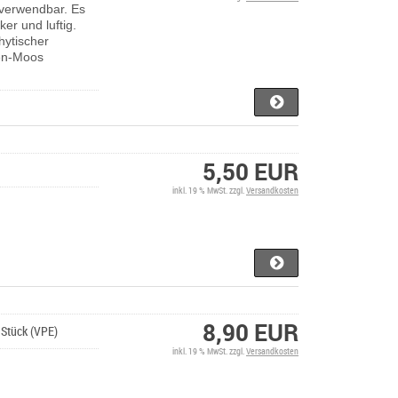
 verwendbar. Es
ker und luftig.
hytischer
ken-Moos
5,50 EUR
inkl. 19 % MwSt. zzgl.
Versandkosten
8,90 EUR
1 Stück (VPE)
inkl. 19 % MwSt. zzgl.
Versandkosten