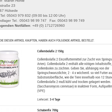
r: Martin Höhle
lstraße 23
67 Hülsede
 Tel: 05043 979 832 (09:00 bis 12:00 Uhr)
ndlager Tel.: 05043 98 99 747 Fax: 05043 98 99 749
ngenden Notfällen
: +49 (0) 1712726960
DIE DIESEN ARTIKEL KAUFTEN, HABEN AUCH FOLGENDE ARTIKEL BESTELLT:
Collembolafix 2 150g
Collembolafix 2 Einzelfuttermittel zur Zucht von Spring
Arten). Collembolafix 2 enthält alle nötigen Inhaltstoff
Collembolen zu züchten. Geben Sie, abhängig von der
Springschwanzdichte, 2 - 4 x wöchentl. so viel Futter au
Substratoberfläche, wie die Tiere innerhalb von 12 Stu
Collembolafix 2 muß kühl und trocken gelagert werden.
(Saccharomyces cerevisae) in inaktiver Form, Aufquellmi
(VPE)
Lieferzeit:
3-4 Tage
Schabenfix 700g