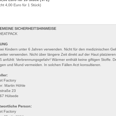
cht 4,00 Euro für 1 Stück)
EMEINE SICHERHEITSHINWEISE
 HEATPACK
UNG
bei Kindern unter 6 Jahren verwenden. Nicht für den medizinischen G
weiter verwenden. Nicht über längere Zeit direkt auf der Haut platziere
ß anfühlt: Verbrennungsgefahr! Wärmer enthält keine giftigen Stoffe. 
gen und Mund vermeiden. In solchen Fällen Arzt konsultieren.
ller:
et Factory
r: Martin Höhle
lstraße 23
67 Hülsede
twortliche Person:
et Factory