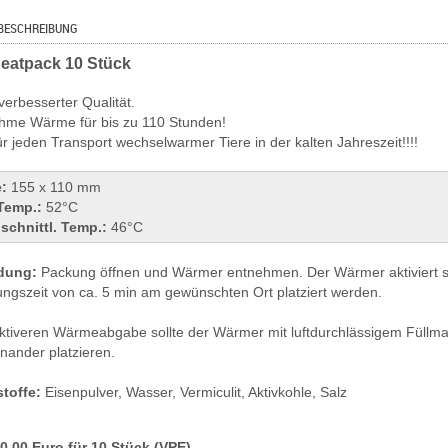
BESCHREIBUNG
eatpack 10 Stück
 verbesserter Qualität.
me Wärme für bis zu 110 Stunden!
für jeden Transport wechselwarmer Tiere in der kalten Jahreszeit!!!!
:
155 x 110 mm
Temp.:
52°C
schnittl. Temp.:
46°C
dung:
Packung öffnen und Wärmer entnehmen. Der Wärmer aktiviert si
rungszeit von ca. 5 min am gewünschten Ort platziert werden.
ektiveren Wärmeabgabe sollte der Wärmer mit luftdurchlässigem Füll
nander platzieren.
stoffe:
Eisenpulver, Wasser, Vermiculit, Aktivkohle, Salz
40,00 Euro für 10 Stück (VPE)