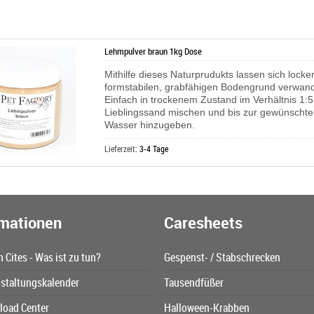
Lehmpulver braun 1kg Dose
Mithilfe dieses Naturprudukts lassen sich locke
formstabilen, grabfähigen Bodengrund verwand
Einfach in trockenem Zustand im Verhältnis 1:5
Lieblingssand mischen und bis zur gewünscht
Wasser hinzugeben.
Lieferzeit:
3-4 Tage
rmationen
Caresheets
n Cites - Was ist zu tun?
Gespenst- / Stabschrecken
staltungskalender
Tausendfüßer
oad Center
Halloween-Krabben