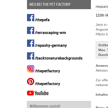
NEU BEI THE PET FACTORY
PRODUKT
110h H
/thepefa
Jetzt in
Angeneh
/terrascaping-wm
Pflicht 
/repashy-germany
Größe
Max. 
Durch
/backtonaturebackgrounds
Anwen
/thepetfactory
Aktivie
Zur eff
/thepetfactory
nebenei
Inhalts
Willkommen zurück!
Preis: 