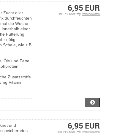
6,95 EUR
 Zucht aller
inkl. 7 % MwSt. zzgl.
Versandkosten
ix durchfeuchten
-2 mal die Woche
 innerhalb einer
che Fütterung,
ehr nötig.
n Schale, wie z.B.
e, Öle und Fette
Rohprotein,
che Zusatzstoffe
56mg Vitamin
6,95 EUR
knet und
itsspeicherndes
inkl. 19 % MwSt. zzgl.
Versandkosten