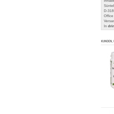
Inhabe
Sünte
D-318
Office
Versa
In
dri
KUNDEN, 