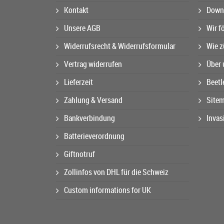
Kontakt
Downl
Unsere AGB
Wir f
Widerrufsrecht & Widerrufsformular
Wie z
Vertrag widerrufen
Über 
Lieferzeit
Beetl
Zahlung & Versand
Site
Bankverbindung
Invas
Batterieverordnung
Giftnotruf
Zollinfos von DHL für die Schweiz
Custom informations for UK