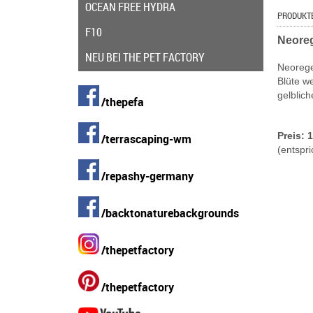
OCEAN FREE HYDRA
PRODUKT
F10
Neoreg
NEU BEI THE PET FACTORY
Neorege
Blüte we
gelblich
/thepefa
Preis: 
/terrascaping-wm
(entspri
/repashy-germany
/backtonaturebackgrounds
/thepetfactory
/thepetfactory