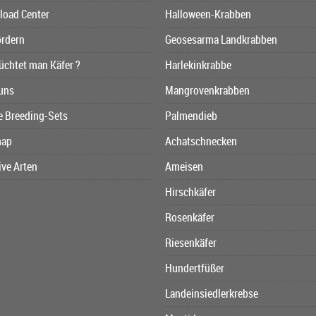
oad Center
Halloween-Krabben
ördern
Geosesarma Landkrabben
üchtet man Käfer ?
Harlekinkrabbe
uns
Mangrovenkrabben
e Breeding-Sets
Palmendieb
map
Achatschnecken
ive Arten
Ameisen
Hirschkäfer
Rosenkäfer
Riesenkäfer
Hundertfüßer
Landeinsiedlerkrebse