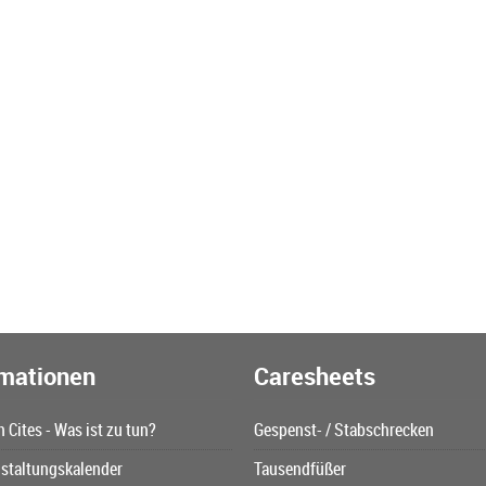
rmationen
Caresheets
n Cites - Was ist zu tun?
Gespenst- / Stabschrecken
staltungskalender
Tausendfüßer