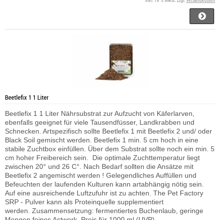
inkl. 19 % MwSt. zzgl.
Versandkosten
Beetlefix 1 1 Liter
Beetlefix 1 1 Liter Nährsubstrat zur Aufzucht von Käferlarven,
ebenfalls geeignet für viele Tausendfüsser, Landkrabben und
Schnecken. Artspezifisch sollte Beetlefix 1 mit Beetlefix 2 und/ oder
Black Soil gemischt werden. Beetlefix 1 min. 5 cm hoch in eine
stabile Zuchtbox einfüllen. Über dem Substrat sollte noch ein min. 5
cm hoher Freibereich sein. Die optimale Zuchttemperatur liegt
zwischen 20° und 26 C°. Nach Bedarf sollten die Ansätze mit
Beetlefix 2 angemischt werden ! Gelegendliches Auffüllen und
Befeuchten der laufenden Kulturen kann artabhängig nötig sein.
Auf eine ausreichende Luftzufuhr ist zu achten.
The Pet Factory
SRP - Pulver kann als Proteinquelle supplementiert
werden.
Zusammensetzung: fermentiertes Buchenlaub, geringe
Mengen feines Astwerk. Preis für 1000 ml (UVP)