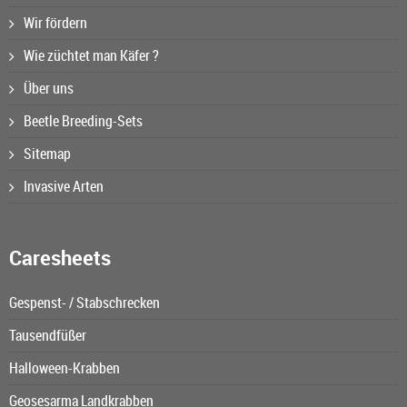
Wir fördern
Wie züchtet man Käfer ?
Über uns
Beetle Breeding-Sets
Sitemap
Invasive Arten
Caresheets
Gespenst- / Stabschrecken
Tausendfüßer
Halloween-Krabben
Geosesarma Landkrabben